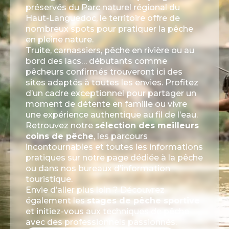
préservés du Parc naturel régional du
Haut-Languedoc, le territoire offre de
nombreux spots pour pratiquer la pêche
en pleine nature.
Truite, carnassiers, pêche en rivière ou au
bord des lacs… débutants comme
pêcheurs confirmés trouveront ici des
sites adaptés à toutes les envies. Profitez
d’un cadre exceptionnel pour partager un
moment de détente en famille ou vivre
une expérience authentique au fil de l’eau.
Retrouvez notre
sélection des meilleurs
coins de pêche
, les parcours
incontournables et toutes les informations
pratiques sur notre page dédiée à la pêche
ou dans nos bureaux d’information
touristique.
Envie d’aller plus loin ? Découvrez
également les
stages de pêche sportive
et initiez-vous aux techniques de pêche
avec des professionnels passionnés.