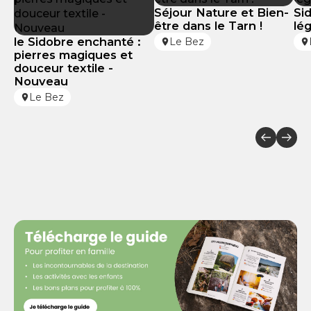
Séjour Nature et Bien-
Si
être dans le Tarn !
lé
le Sidobre enchanté :
Le Bez
pierres magiques et
douceur textile -
Nouveau
Le Bez