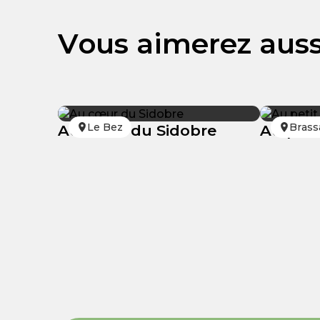
Vous aimerez auss
Le Bez
Brass
Au cœur du Sidobre
Au peti