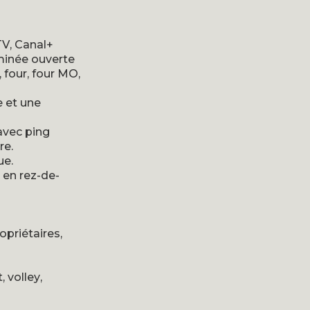
TV, Canal+
minée ouverte
 four, four MO,
e et une
avec ping
re.
ue.
 en rez-de-
opriétaires,
 volley,