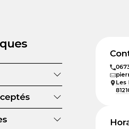
iques
Con
067
pier
Les
8121
ceptés
es
Hora