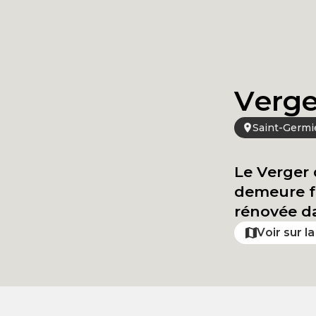
Verge
Saint-Germi
Le Verger 
demeure f
rénovée da
Voir sur l