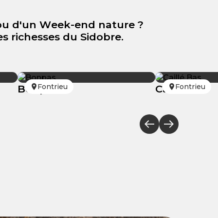
ou d'un Week-end nature ?
s richesses du Sidobre.
Fontrieu
Fontrieu
Bonpas
Caillé Bas