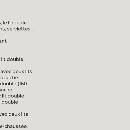
, le linge de
ons, serviettes…
ant
lit double
avec deux lits
t douche
 double (160
douche
lit double
c double
ec deux lits
de-chaussée,