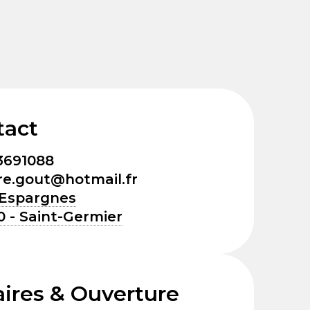
tact
3691088
re.gout@hotmail.fr
 Espargnes
0 - Saint-Germier
ires & Ouverture