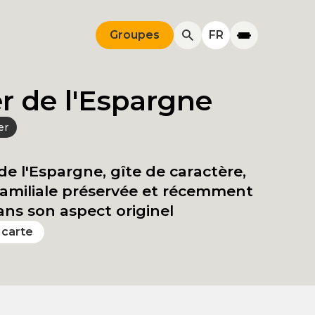
Groupes
FR
r de l'Espargne
er
de l'Espargne, gîte de caractère,
amiliale préservée et récemment
ns son aspect originel
a carte