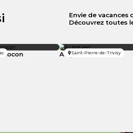
i
Envie de vacances 
Découvrez toutes le
ac
Saint-Pierre-de-Trivisy
t cocon
Au pré vert