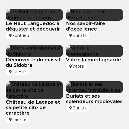
Accessibilité Handicap
Le Haut Languedoc à
Nos savoir-faire
déguster et découvrir
d'excellence
Fontrieu
Burlats
Découverte du massif
Vabre la montagnarde
du Sidobre
Vabre
Le Bez
Burlats et ses
splendeurs médiévales
Château de Lacaze et
sa petite cité de
Burlats
caractère
Lacaze