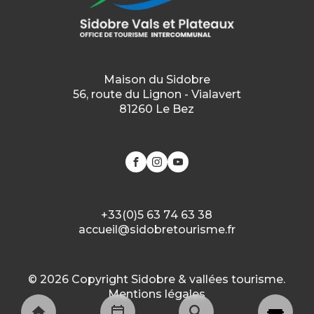
Maison du Sidobre
56, route du Lignon - Vialavert
81260 Le Bez
Groupes
+33(0)5 63 74 63 38
accueil@sidobretourisme.fr
Préparez vos visites de
groupes
© 2026 Copyright Sidobre & vallées tourisme.
Mentions légales