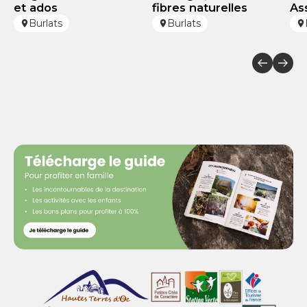
et ados
fibres naturelles
As
Burlats
Burlats