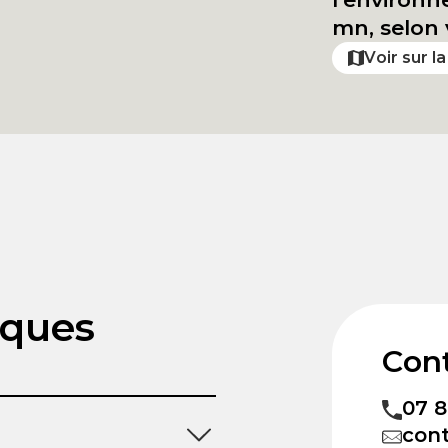
mn, selon 
Voir sur l
iques
Con
07 8
con