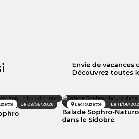
i
Envie de vacances 
Découvrez toutes le
uzette
Le 09/08/2026
Lacrouzette
Le 11/08/20
iers zen : la
Balade Sophro-Naturo
sophro
dans le Sidobre