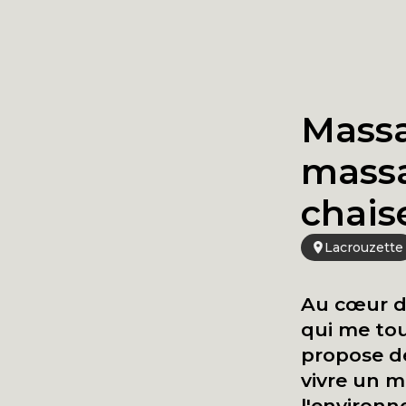
Massa
mass
chais
Lacrouzette
Au cœur de
qui me to
propose d
vivre un 
l'environn