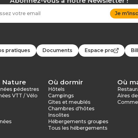
Abonnez-vous à notre Newsletter !
Je m'insc
os pratiques
Documents
Espace pro
Bil
 Nature
Où dormir
Où m
nnées pédestres
Hôtels
Restaura
nées VTT / Vélo
Campings
Aires de
Gîtes et meublés
Commerc
Chambres d'hôtes
Insolites
nnées
Hébergements groupes
Tous les hébergements