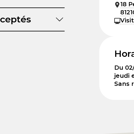
18 P
8121
ceptés
Visi
Hora
Du 02/
jeudi 
Sans r