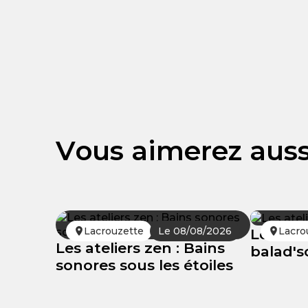
Vous aimerez auss
Lacrouzette
Le 08/08/2026
Lacro
Les atel
Les ateliers zen : Bains
balad'
sonores sous les étoiles