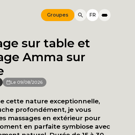
Groupes
FR
ge sur table et
age Amma sur
e
Le 09/08/2026
 cette nature exceptionnelle,
uche profondément, je vous
es massages en extérieur pour
moment en parfaite symbiose avec
ement naturel. Durée de 15 à 30