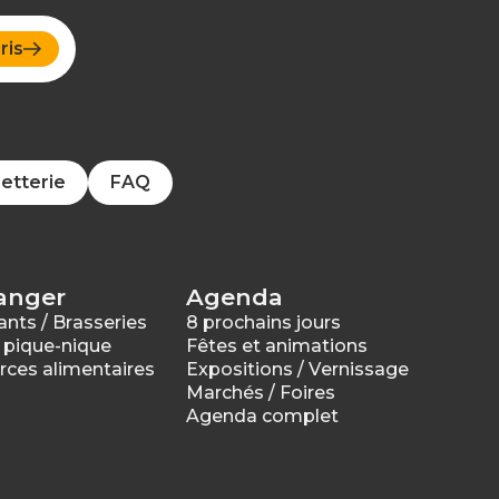
ris
letterie
FAQ
anger
Agenda
nts / Brasseries
8 prochains jours
 pique-nique
Fêtes et animations
es alimentaires
Expositions / Vernissage
Marchés / Foires
Agenda complet