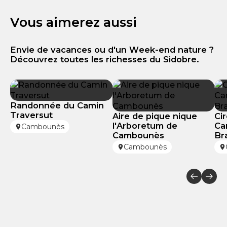
Vous aimerez aussi
Envie de vacances ou d'un Week-end nature ?
Découvrez toutes les richesses du Sidobre.
Randonnée du Camin
Traversut
Aire de pique nique
Ci
l'Arboretum de
Ca
Cambounès
Cambounès
Br
Cambounès