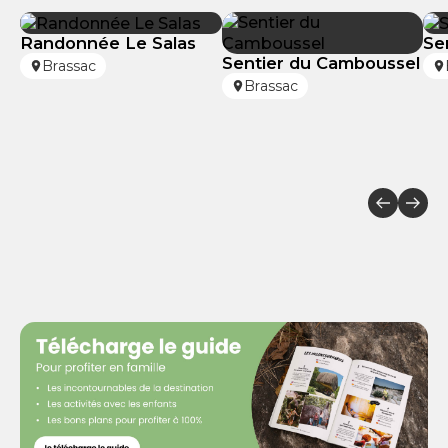
Randonnée Le Salas
Se
Sentier du Camboussel
Brassac
Brassac