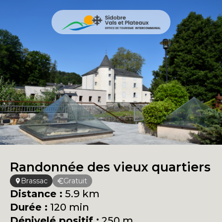
Randonnée des vieux quartiers
Brassac
Gratuit
Distance :
5.9 km
Durée :
120 min
Dénivelé positif :
250 m