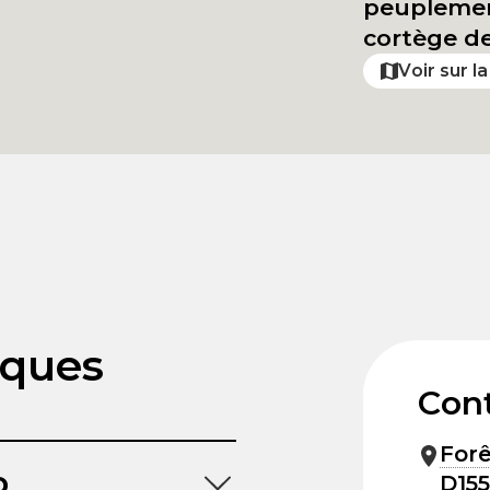
peuplement
cortège de
Voir sur l
iques
Con
For
p
D155