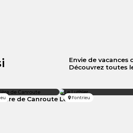
i
Envie de vacances 
Découvrez toutes le
ieu
Fontrieu
bière de Canroute
Le Luthier