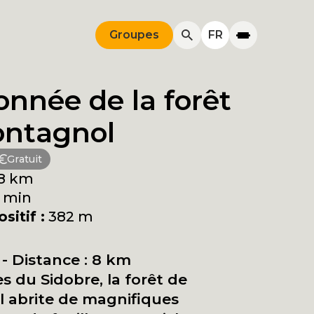
Groupes
FR
nnée de la forêt
ontagnol
Gratuit
8 km
 min
sitif :
382 m
 - Distance : 8 km
 du Sidobre, la forêt de
 abrite de magnifiques