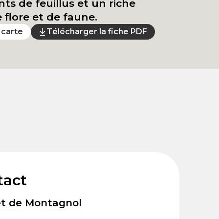
s de feuillus et un riche
 flore et de faune.
a carte
Télécharger la fiche PDF
tact
êt de Montagnol