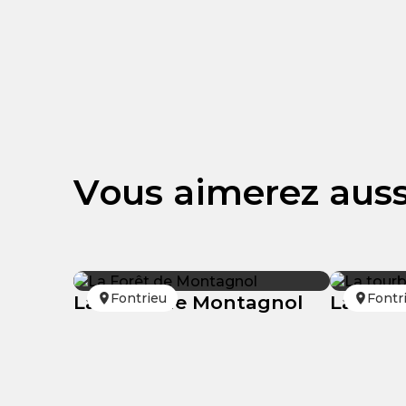
Vous aimerez auss
Fontrieu
Fontr
La Forêt de Montagnol
La tour