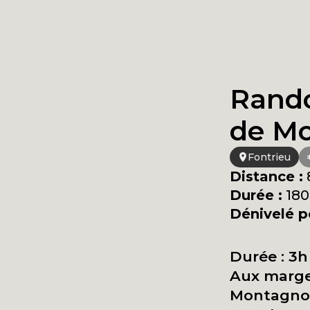
Rando
de M
Fontrieu
Distance :
Durée :
180
Dénivelé po
Durée : 3h
Aux marges
Montagnol