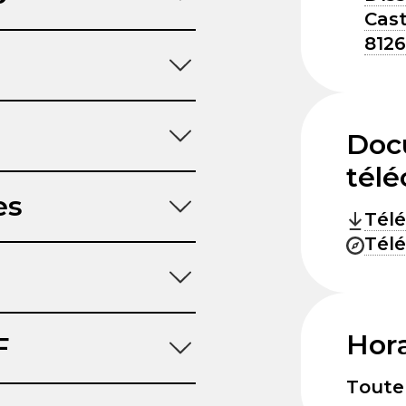
Cast
8126
Doc
télé
es
Télé
Télé
Hora
F
Toute 