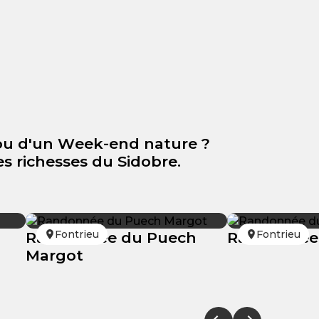
ou d'un Week-end nature ?
s richesses du Sidobre.
Fontrieu
Fontrieu
Randonnée du Puech
Randonnée 
Margot