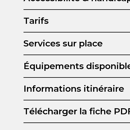
Tarifs
Services sur place
Équipements disponibl
Informations itinéraire
Distance :
Télécharger la fiche PD
Durée :
Dénivelé positif :