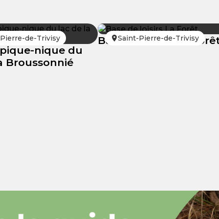
-Pierre-de-Trivisy
Saint-Pierre-de-Trivisy
Base de loisirs La Forê
 pique-nique du
la Broussonnié