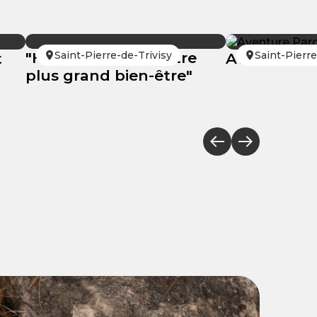
"Happizen, pour votre
Saint-Pierre-de-Trivisy
Saint-Pierre
t
Aventure P
plus grand bien-être"