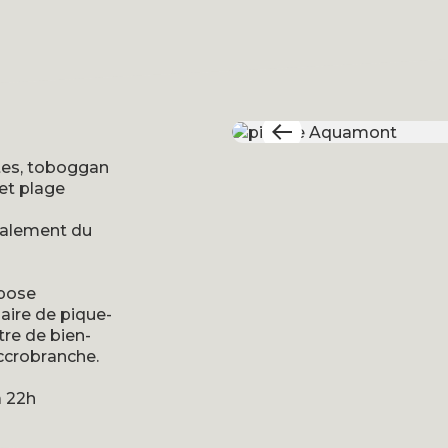
stes, toboggan
 et plage
galement du
opose
aire de pique-
tre de bien-
Accrobranche.
à 22h