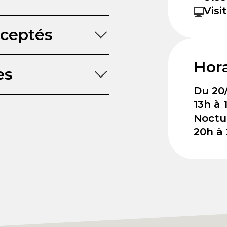
Visi
ceptés
Hora
es
Du 20/
13h à 
Noctu
20h à 