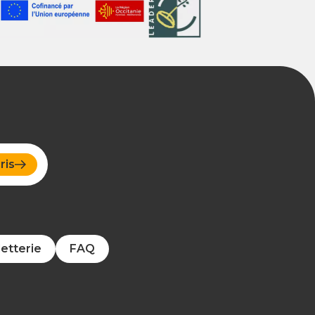
ris
letterie
FAQ