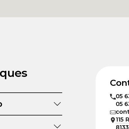
iques
Con
05 6
p
05 6
con
115 
8133