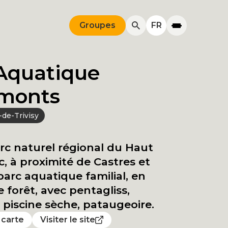
Groupes
FR
Aquatique
monts
-de-Trivisy
rc naturel régional du Haut
 à proximité de Castres et
 parc aquatique familial, en
 forêt, avec pentagliss,
piscine sèche, pataugeoire.
a carte
Visiter le site