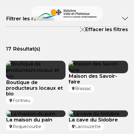
Filtrer les résultats
Effacer les filtres
Recherche par ville
17
Résultat(s)
Accessibilité Handicap
Maison des Savoir-
faire
Boutique de
producteurs locaux et
Brassac
bio
Fontrieu
La maison du pain
La cave du Sidobre
Roquecourbe
Lacrouzette