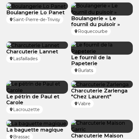
Boulangerie Lo Panet
Boulangerie « Le
Saint-Pierre-de-Trivisy
fournil du puisoir »
Roquecourbe
Charcuterie Lannet
Le fournil de la
Lasfaillades
Papeterie
Burlats
Charcuterie Zarlenga
"Chez Laurent"
Le pétrin de Paul et
Carole
Vabre
Lacrouzette
La baguette magique
Charcuterie Maison
Brassac