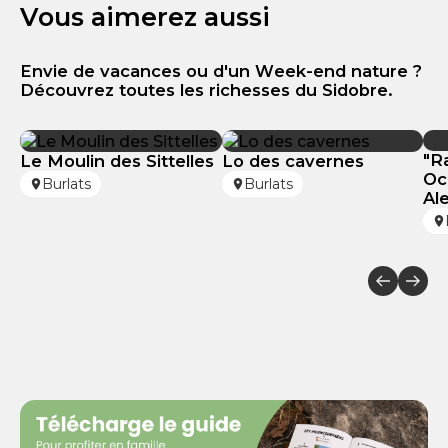
Vous aimerez aussi
Envie de vacances ou d'un Week-end nature ?
Découvrez toutes les richesses du Sidobre.
"R
Le Moulin des Sittelles
Lo des cavernes
Oc
Burlats
Burlats
Al