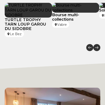
Soi
Bourse multi-
collections
TURTLE TROPHY
TARN LOUP GAROU
Vabre
DU SIDOBRE
Le Bez